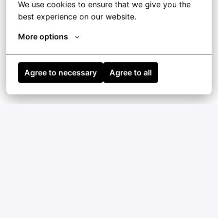
We use cookies to ensure that we give you the 
best experience on our website.
Meer weten over de rol ?
Neem contact op met
More options
onze recruiter.
Bel, WhatsApp of e-mail
Jesper Pruijt
via
06 34 74
82 53
of
j.pruijt@railinnovators.group
.
Agree to necessary
Agree to all
Solliciteren
of
Apply with Linkedin
onbeschikbaar
Cookies bijwerken