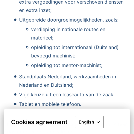
extra vergoedingen voor verschoven diensten
en extra inzet;
Uitgebreide doorgroeimogelijkheden, zoals:
verdieping in nationale routes en
materieel;
opleiding tot internationaal (Duitsland)
bevoegd machinist;
opleiding tot mentor-machinist;
Standplaats Nederland, werkzaamheden in
Nederland en Duitsland;
Vrije keuze uit een leaseauto van de zaak;
Tablet en mobiele telefoon.
Cookies agreement
English
Herken jij jezelf in deze rol op het spoor?
Solliciteer
dan direct via de apply knop.