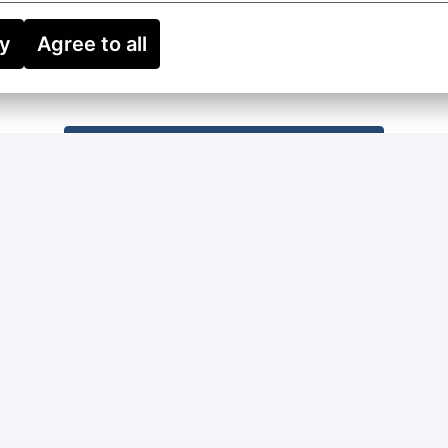
ry
Agree to all
Solliciteren
of
Apply with Linkedin
onbeschikbaar
Cookies bijwerken
Apply with Indeed
onbeschikbaar
Cookies bijwerken