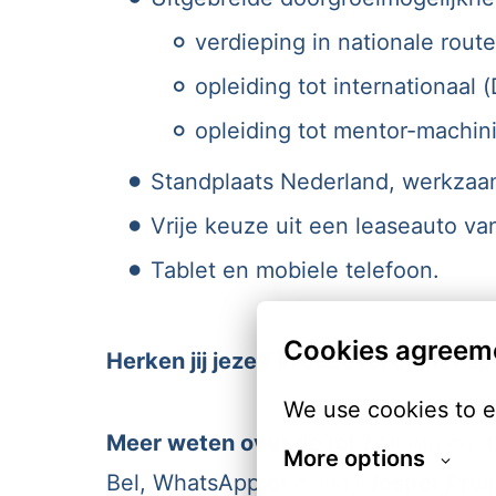
verdieping in nationale route
opleiding tot internationaal 
opleiding tot mentor-machini
Standplaats Nederland, werkzaa
Vrije keuze uit een leaseauto va
Tablet en mobiele telefoon.
Cookies agreem
Herken jij jezelf in deze rol op het s
We use cookies to e
Meer weten over de rol ?
Neem contac
More options
Bel, WhatsApp of e-mail
Jesper Pruij