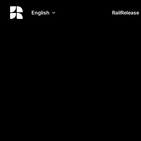
Skip
to
English
RailRelease
Homepage
content