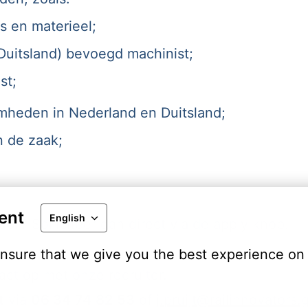
s en materieel;
(Duitsland) bevoegd machinist;
st;
mheden in Nederland en Duitsland;
n de zaak;
ent
English
poor?
Solliciteer dan direct via de apply knop.
nsure that we give you the best experience on 
t op met onze recruiter.
t
via
06 34 74 82 53
of
j.pruijt@railinnovators.