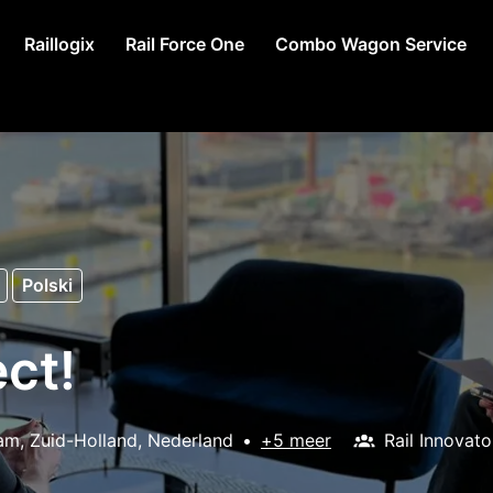
Raillogix
Rail Force One
Combo Wagon Service
Polski
ct!
dam
,
Zuid-Holland
,
Nederland
•
+5 meer
Rail Innovat