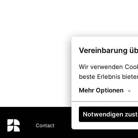
Vereinbarung üb
Wir verwenden Cooki
beste Erlebnis biete
Mehr Optionen
Notwendigen zus
Contact
Startseite