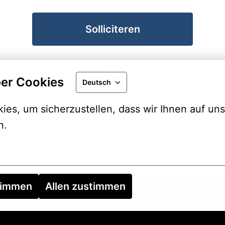
Solliciteren
of
er Cookies
Deutsch
Apply with Linkedin
onbeschikbaar
es, um sicherzustellen, dass wir Ihnen auf uns
Cookies bijwerken
n.
timmen
Allen zustimmen