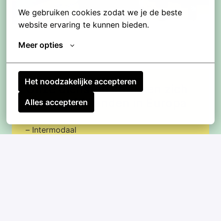
We gebruiken cookies zodat we je de beste 
website ervaring te kunnen bieden.
Meer opties
Het noodzakelijke accepteren
Onze diensten strekken zich 
uit over 23 landen in Europa
Alles accepteren
– Intermodaal

– Staal en metalen

– Droge bulk

– Gepalletiseerde producten

– Automotive

– Speciale transporten

– Bouwmaterialen